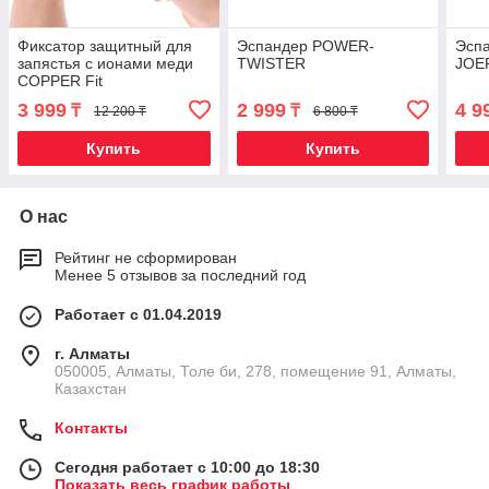
Фиксатор защитный для
Эспандер POWER-
Эспа
запястья с ионами меди
TWISTER
JOER
COPPER Fit
3 999
2 999
4 9
₸
₸
12 200 ₸
6 800 ₸
Купить
Купить
О нас
Рейтинг не сформирован
Менее 5 отзывов за последний год
Работает с 01.04.2019
г. Алматы
050005, Алматы, Толе би, 278, помещение 91, Алматы,
Казахстан
Контакты
Сегодня работает с 10:00 до 18:30
Показать весь график работы