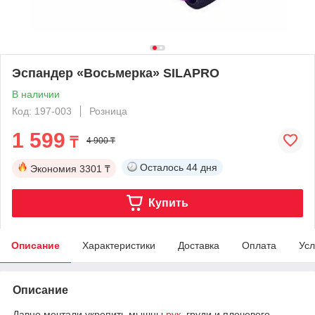
Эспандер «Восьмерка» SILAPRO
В наличии
Код: 197-003
Розница
1 599
₸
4 900 ₸
Осталось
44 дня
Экономия
3301 ₸
Купить
Описание
Характеристики
Доставка
Оплата
Усл
Описание
Давно мечтали укрепить мышцы
рук
, груди и плечевого