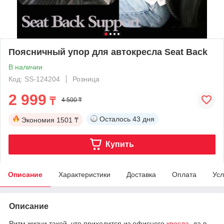
Поясничный упор для автокресла Seat Back
В наличии
Код: SS-124204
Розница
2 999
₸
4 500 ₸
Осталось
43 дня
Экономия
1501 ₸
Купить
Описание
Характеристики
Доставка
Оплата
Усл
Описание
Ритм жизни такой, что приходится из офисного
кресла
, да в