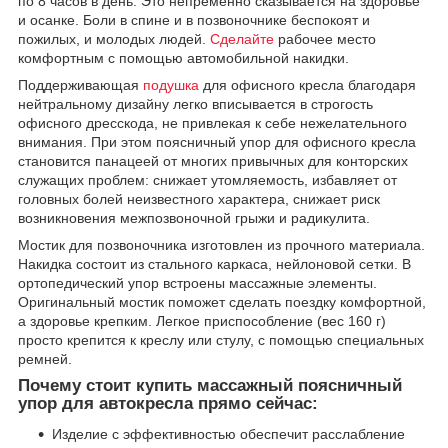
по 8 часов в день. Это непременно сказывается на здоровье
и осанке. Боли в спине и в позвоночнике беспокоят и
пожилых, и молодых людей.
Сделайте
рабочее место
комфортным с помощью автомобильной накидки.
Поддерживающая
подушка
для офисного кресла благодаря
нейтральному дизайну легко вписывается в строгость
офисного дресскода, не привлекая к себе нежелательного
внимания. При этом поясничный упор для офисного кресла
становится панацеей от многих привычных для конторских
служащих проблем: снижает утомляемость, избавляет от
головных болей неизвестного характера, снижает риск
возникновения межпозвоночной грыжи и радикулита.
Мостик для позвоночника изготовлен из прочного материала.
Накидка состоит из стального каркаса, нейлоновой сетки. В
ортопедический упор встроены массажные элементы.
Оригинальный мостик поможет сделать поездку комфортной,
а здоровье крепким. Легкое приспособление (вес 160 г)
просто крепится к креслу или стулу, с помощью специальных
ремней.
Почему стоит купить массажный поясничный
упор для автокресла прямо сейчас:
Изделие с эффективностью обеспечит расслабление