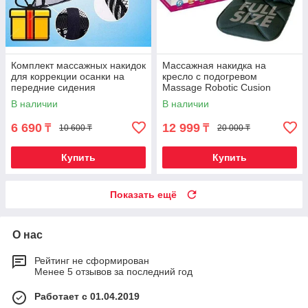
Комплект массажных накидок
Массажная накидка на
для коррекции осанки на
кресло с подогревом
передние сидения
Massage Robotic Cusion
автомобиля {2шт}
{12/220В}
В наличии
В наличии
6 690
12 999
₸
₸
10 600 ₸
20 000 ₸
Купить
Купить
Показать ещё
О нас
Рейтинг не сформирован
Менее 5 отзывов за последний год
Работает с 01.04.2019