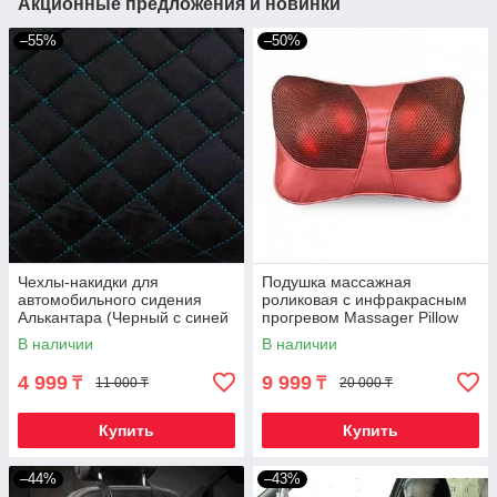
Акционные предложения и новинки
–55%
–50%
Чехлы-накидки для
Подушка массажная
автомобильного сидения
роликовая с инфракрасным
Алькантара (Черный с синей
прогревом Massager Pillow
строчкой)
В наличии
В наличии
4 999
9 999
₸
₸
11 000 ₸
20 000 ₸
Купить
Купить
–44%
–43%