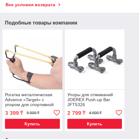
Все условия возврата
Подобные товары компании
Рогатка металлическая
Упоры для отжиманий
Advance «Target» с
JOEREX Push-up Bar
упором для спортивной
JFT5326
стрельбы и охоты
3 399
2 799
₸
₸
5 000 ₸
4 900 ₸
Купить
Купить