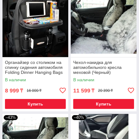
Органайзер со столиком на
Чехол-накидка для
спинку сидения автомобиля
автомобильного кресла
Folding Dinner Hanging Bags
меховой (Черный)
(Черный)
В наличии
В наличии
8 999
11 599
₸
₸
16 000 ₸
20 390 ₸
Купить
Купить
–43%
–40%