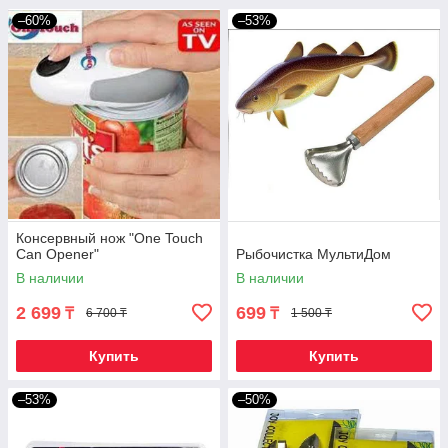
–60%
–53%
Консервный нож "One Touch
Can Opener"
Рыбочистка МультиДом
В наличии
В наличии
2 699
699
₸
₸
6 700 ₸
1 500 ₸
Купить
Купить
–53%
–50%