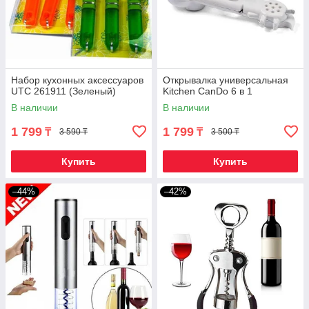
Набор кухонных аксессуаров
Открывалка универсальная
UTC 261911 (Зеленый)
Kitchen CanDo 6 в 1
В наличии
В наличии
1 799
1 799
₸
₸
3 590 ₸
3 500 ₸
Купить
Купить
–44%
–42%