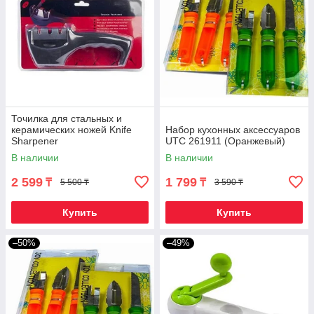
Точилка для стальных и
керамических ножей Knife
Набор кухонных аксессуаров
Sharpener
UTC 261911 (Оранжевый)
В наличии
В наличии
2 599
1 799
₸
₸
5 500 ₸
3 590 ₸
Купить
Купить
–50%
–49%