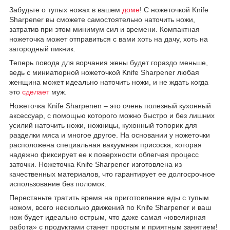
Забудьте о тупых ножах в вашем
доме
! С ножеточкой Knife
Sharpener вы сможете самостоятельно наточить ножи,
затратив при этом минимум сил и времени. Компактная
ножеточка может отправиться с вами хоть на дачу, хоть на
загородный пикник.
Теперь повода для ворчания жены будет гораздо меньше,
ведь с миниатюрной ножеточкой Knife Sharpener любая
женщина может идеально наточить ножи, и не ждать когда
это
сделает
муж.
Ножеточка Knife Sharpenen – это очень полезный кухонный
аксессуар, с помощью которого можно быстро и без лишних
усилий наточить ножи, ножницы, кухонный топорик для
разделки мяса и многое другое. На основании у ножеточки
расположена специальная вакуумная присоска, которая
надежно фиксирует ее к поверхности облегчая процесс
заточки. Ножеточка Knife Sharpener изготовлена из
качественных материалов, что гарантирует ее долгосрочное
использование без поломок.
Перестаньте тратить время на приготовление еды с тупым
ножом, всего несколько движений по Knife Sharpener и ваш
нож будет идеально острым, что даже самая «ювелирная
работа» с продуктами станет простым и приятным занятием!