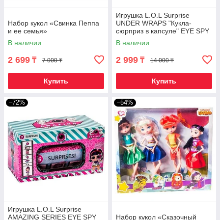
Игрушка L.O.L Surprise
Набор кукол «Свинка Пеппа
UNDER WRAPS "Кукла-
и ее семья»
сюрприз в капсуле" EYE SPY
[качественная реплика]
В наличии
В наличии
2 699
2 999
₸
₸
7 000 ₸
14 000 ₸
Купить
Купить
–72%
–54%
Игрушка L.O.L Surprise
AMAZING SERIES EYE SPY
Набор кукол «Сказочный