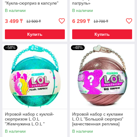
"Кукла-сюрприз в капсуле"
патруль»
[качественная реплика]
В наличии
В наличии
3 499
6 299
₸
₸
12 500 ₸
13 700 ₸
Купить
Купить
–58%
–48%
Игровой набор с куклой-
Игровой набор с куклами
сюрпризом L.O.L
L.O.L "Большой сюрприз"
"Жемчужина L.O.L "
[качественная реплика]
[качественная реплика]
В наличии
В наличии