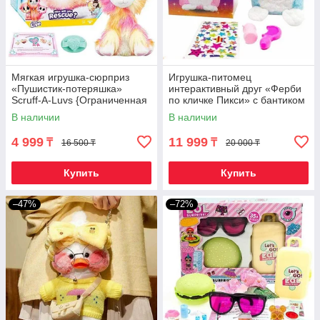
Мягкая игрушка-сюрприз
Игрушка-питомец
«Пушистик-потеряшка»
интерактивный друг «Ферби
Scruff-A-Luvs {Ограниченная
по кличке Пикси» с бантиком
серия} (Дети)
и аксессурами (Голубой)
В наличии
В наличии
4 999
11 999
₸
₸
16 500 ₸
20 000 ₸
Купить
Купить
–47%
–72%