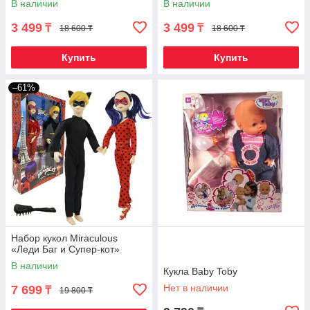
В наличии
В наличии
качественная реплика}
качественная реплика}
3 499
3 499
₸
₸
18 600 ₸
18 600 ₸
Купить
Купить
–61%
Набор кукол Miraculous
«Леди Баг и Супер-кот»
В наличии
Кукла Baby Toby
Нет в наличии
7 699
₸
19 800 ₸