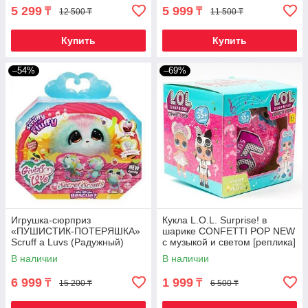
5 299
5 999
₸
₸
12 500 ₸
11 500 ₸
Купить
Купить
–54%
–69%
Игрушка-сюрприз
Кукла L.O.L. Surprise! в
«ПУШИСТИК-ПОТЕРЯШКА»
шарике CONFETTI POP NEW
Scruff a Luvs (Радужный)
с музыкой и светом [реплика]
В наличии
В наличии
6 999
1 999
₸
₸
15 200 ₸
6 500 ₸