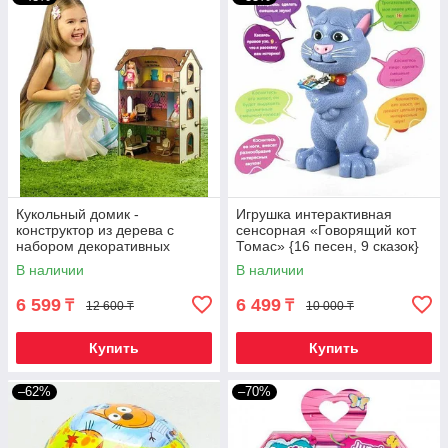
Кукольный домик -
Игрушка интерактивная
конструктор из дерева с
сенсорная «Говорящий кот
набором декоративных
Томас» {16 песен, 9 сказок}
наклеек («Лоли»)
В наличии
В наличии
6 599
6 499
₸
₸
12 600 ₸
10 000 ₸
Купить
Купить
–62%
–70%