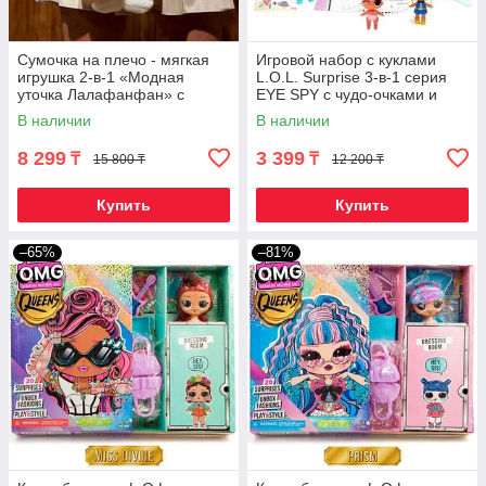
Сумочка на плечо - мягкая
Игровой набор с куклами
игрушка 2-в-1 «Модная
L.O.L. Surprise 3-в-1 серия
уточка Лалафанфан» с
EYE SPY с чудо-очками и
нарядом (Белый)
аксессуарами (с бургером)
В наличии
В наличии
8 299
3 399
₸
₸
15 800 ₸
12 200 ₸
Купить
Купить
–65%
–81%