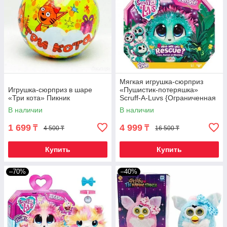
Мягкая игрушка-сюрприз
Игрушка-сюрприз в шаре
«Пушистик-потеряшка»
«Три кота» Пикник
Scruff-A-Luvs {Ограниченная
серия} (Джунгли)
В наличии
В наличии
1 699
4 999
₸
₸
4 500 ₸
16 500 ₸
Купить
Купить
–70%
–40%