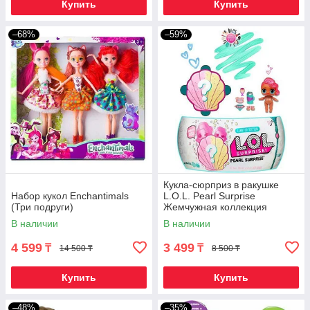
Купить
Купить
–68%
–59%
Кукла-сюрприз в ракушке
Набор кукол Enchantimals
L.O.L. Pearl Surprise
(Три подруги)
Жемчужная коллекция
[реплика]
В наличии
В наличии
4 599
3 499
₸
₸
14 500 ₸
8 500 ₸
Купить
Купить
–48%
–35%