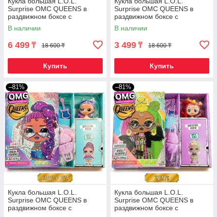
Кукла большая L.O.L.
Кукла большая L.O.L.
Surprise OMC QUEENS в
Surprise OMC QUEENS в
раздвижном боксе с
раздвижном боксе с
сюрпризами {кукла 23см,
сюрпризами {кукла 23см,
В наличии
В наличии
качественная реплика}
качественная реплика}
6 499
3 499
₸
₸
18 600 ₸
18 600 ₸
Купить
Купить
–81%
–81%
Кукла большая L.O.L.
Кукла большая L.O.L.
Surprise OMC QUEENS в
Surprise OMC QUEENS в
раздвижном боксе с
раздвижном боксе с
сюрпризами {кукла 23см,
сюрпризами {кукла 23см,